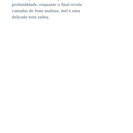
profundidade, enquanto o final revela
camadas de fruta madura, mel e uma
delicada nota salina.
Aqui, não há pressa: é um vinho para
ser apreciado lentamente, onde cada
gole revela uma nova nuance.
Na VinhoVeritas, valorizamos vinhos
que expandem repertório. E esta
Ratafia mostra que Champagne vai
muito além das bolhas, com
elegância, intensidade e alma.
FALE CONOSCO:
+55 11 93318-5290
EMAIL:
info@vinhoveritas.com
FOLLOW @vinho_veritas | Nossas Políticas
de vendas
aqui.