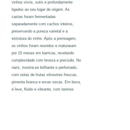
vinhos vivos, sutis e profundamente
ligados ao seu lugar de origem. As
castas foram fermentadas
separadamente com cachos inteiros,
preservando a pureza varietal e a
estrutura do vinho. Após a prensagem,
os vinhos foram reunidos e maturaram
por 15 meses em barricas, revelando
complexidade com leveza e precisão. No
nariz, mostra-se brilhante e perfumado,
com notas de frutas silvestres frescas,
pimenta branca e ervas secas. Em boca,
é leve, fluido e vibrante, com taninos
sutis, acidez refrescante e um final
especiado, que traduz com fidelidade a
vivacidade e a elegância natural tão
características dos vinhos de Jean-
Pierre Robinot.