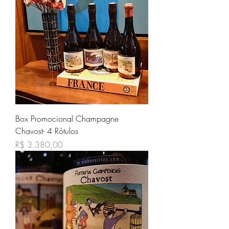
Box Promocional Champagne
Chavost- 4 Rótulos
Preço
R$ 3.380,00